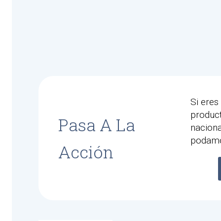
Si eres
product
Pasa A La
nacion
podamo
Acción