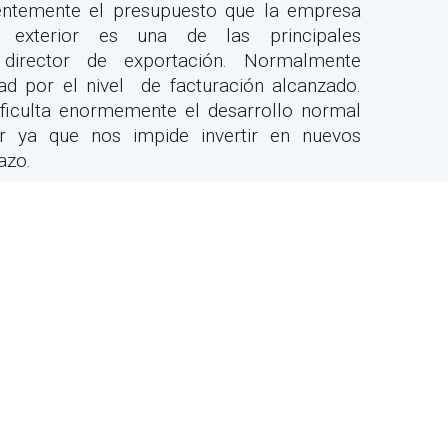
ntemente el presupuesto que la empresa
 exterior es una de las principales
l director de exportación. Normalmente
ad por el nivel de facturación alcanzado.
ificulta enormemente el desarrollo normal
r ya que nos impide invertir en nuevos
azo.
erior no debería estar únicamente ligada a
abemos que el fin último será siempre este,
ución de una serie de objetivos, los que
 empresa.
mos haciendo un buen uso de los recursos
 disposición?. ¿Cuál es la mejor forma de
cursos de la empresa?
ñar el plan de exportación y luego ver el
 revés?.