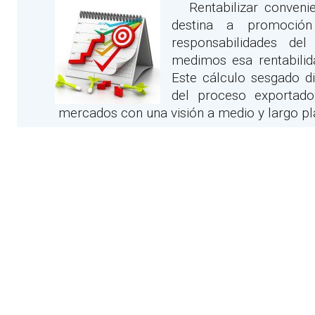
Rentabilizar convenie
destina a promoción
responsabilidades de
medimos esa rentabilid
Este cálculo sesgado d
del proceso exportado
mercados con una visión a medio y largo pl
Rentabilizar la inversión en promoción ext
una cifra de ventas en particular, aunque s
sino que además estará ligada a la consec
vienen reflejados en el plan comercial de la
Pero, ¿cómo podemos asegurarnos que esta
financieros que la empresa pone a nuestra
asegurarnos una correcta gestión de los re
¿Qué ocurriría si en lugar de primero dise
dinero con el que contamos, lo hiciéramos al