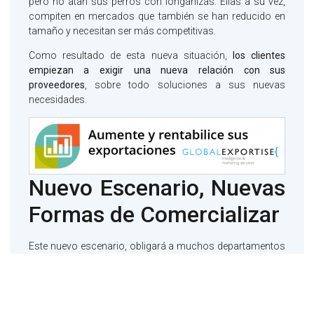
pero no atan sus perros con longanizas. Ellas a su vez,
compiten en mercados que también se han reducido en
tamaño y necesitan ser más competitivas.
Como resultado de esta nueva situación,
los clientes
empiezan a exigir una nueva relación con sus
proveedores
, sobre todo soluciones a sus nuevas
necesidades.
Nuevo Escenario, Nuevas
Formas de Comercializar
Este nuevo escenario, obligará a muchos departamentos
de exportación a
cambiar sus métodos de relación y
contacto con sus actuales clientes
. Ahora a la batalla es
mantener al cliente y crecer dentro de él, mucho más que
intentar crecer en mercados que ya no crecen como