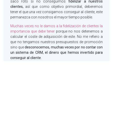
saco roto si no conseguimos
fidelizar a nuestros
clientes,
así que como objetivo primordial, deberemos
tener el que una vez consigamos conseguir al cliente, este
permanezca con nosotros el mayor tiempo posible.
Muchas veces no le damos a la fidelización de clientes la
importancia que debe tener
porque no nos detenemos a
calcular el coste de adquisición de este. No me refiero a
que no tengamos nuestros presupuestos de promoción
sino que
desconocemos, muchas veces por no contar con
un sistema de CRM, el dinero que hemos invertido para
conseguir al cliente
.
Si hiciéramos ese pequeño ejercicio veríamos que en gran
parte de ellos,
el coste es alto
, incluso que hemos tardado
un largo tiempo en poder entrar en el cliente.
Transformemos ese tiempo en euros y seguro que
veremos esto de la fidelización de otra manera
.
Por estos motivos, las empresas, lideradas por sus
departamentos de exportación, deben diseñar
estrategias