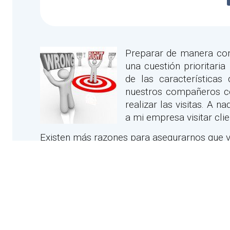
Preparar de manera con
una cuestión prioritari
de las características
nuestros compañeros co
realizar las visitas. A 
a mi empresa visitar cli
Existen más razones para asegurarnos que v
de prospección pero en los tiempos que cor
obligación de rentabilizarlo al máximo es un
¿Cómo debemos preparar un viaje de prosp
Infórmate primero
, En primer lugar asegúra
país con suficiente información. Ponga
presencia comercial en diferentes países