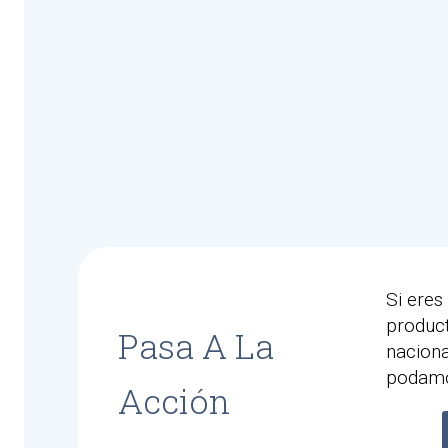
Si eres
product
Pasa A La
nacion
podamo
Acción