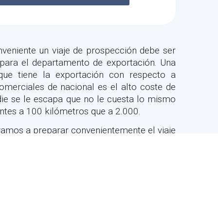
veniente un viaje de prospección debe ser
a para el departamento de exportación. Una
 que tiene la exportación con respecto a
merciales de nacional es el alto coste de
nadie se le escapa que no le cuesta lo mismo
entes a 100 kilómetros que a 2.000.
amos a preparar convenientemente el viaje
ren el argumento del coste por visita y la
a razón más que suficiente.
ección?.
te que has tomado la decisión de visitar el
mos por caso que somos una empresa con
 y estamos pensando en ampliar mercados.