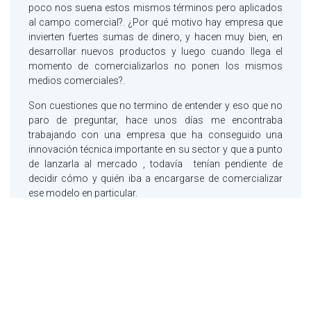
poco nos suena estos mismos términos pero aplicados
al campo comercial?. ¿Por qué motivo hay empresa que
invierten fuertes sumas de dinero, y hacen muy bien, en
desarrollar nuevos productos y luego cuando llega el
momento de comercializarlos no ponen los mismos
medios comerciales?.
Son cuestiones que no termino de entender y eso que no
paro de preguntar, hace unos días me encontraba
trabajando con una empresa que ha conseguido una
innovación técnica importante en su sector y que a punto
de lanzarla al mercado , todavía tenían pendiente de
decidir cómo y quién iba a encargarse de comercializar
ese modelo en particular.
¿Porque en la mayoría de empresas hay más personas
dedicadas a labores administrativas que a mantener y
generar negocio?. Quizá sea una sensación mía pero creo
que para muchas empresa españolas en particular en mi
ámbito profesional que es el de la exportación, parece que
no les ha llegado el momento de pensar que deben dar a la
actividad comercial la misma importancia que a