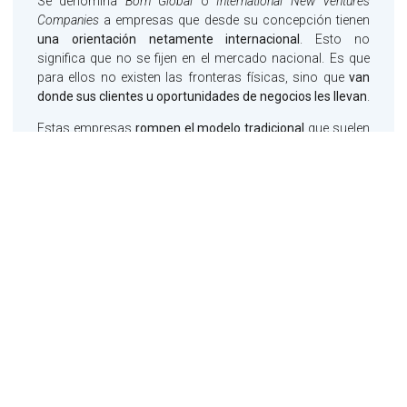
Se denomina
Born Global
o
International New Ventures
Companies
a empresas que desde su concepción tienen
una orientación netamente internacional
. Esto no
significa que no se fijen en el mercado nacional. Es que
para ellos no existen las fronteras físicas, sino que
van
donde sus clientes u oportunidades de negocios les llevan
.
Estas empresas
rompen el modelo tradicional
que suelen
aplicar el resto de empresas de crecimiento por etapas,
primero en el mercado local y más tarde en los mercados
internacionales.
Se diferencian de las tradicionales empresas
multinacionales en que estas últimas ganaron tamaño en
sus respectivos países antes de abordar el asalto a
mercados internacionales.
Estas nuevas empresas no
esperan a ganar tamaño para competir en mercados
internacionales
.
Estas empresas aplican un modelo de negocio capaz de
competir y de responder a las necesidades del mercado
en cualquier parte del mundo en que existan las
condiciones adecuadas para su desarrollo. Son